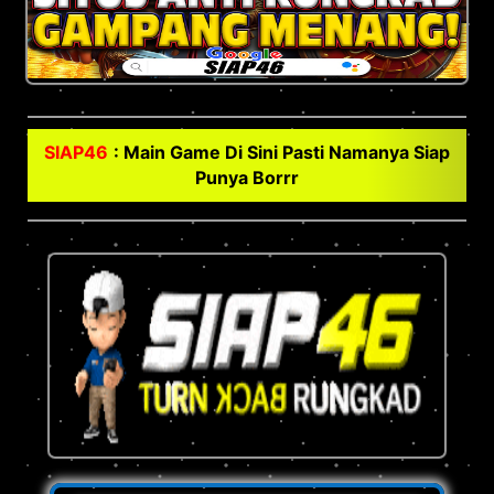
SIAP46
: Main Game Di Sini Pasti Namanya Siap
Punya Borrr